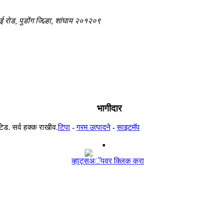
ाई रोड, पुडोंग जिल्हा, शांघाय २०१२०९
भागीदार
ड. सर्व हक्क राखीव.
टिपा
-
गरम उत्पादने
-
साइटमॅप
व्हाट्सअॅपवर क्लिक करा