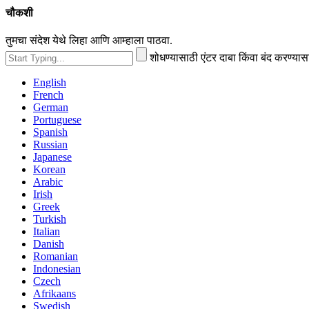
चौकशी
तुमचा संदेश येथे लिहा आणि आम्हाला पाठवा.
शोधण्यासाठी एंटर दाबा किंवा बंद करण्या
English
French
German
Portuguese
Spanish
Russian
Japanese
Korean
Arabic
Irish
Greek
Turkish
Italian
Danish
Romanian
Indonesian
Czech
Afrikaans
Swedish