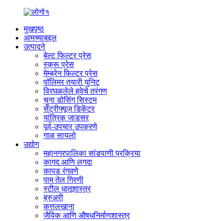
मुखपृष्ठ
आमच्याबद्दल
उत्पादने
बेल्ट फिल्टर प्रेस
स्क्रू प्रेस
मेम्ब्रेन फिल्टर प्रेस
पॉलिमर तयारी युनिट
विरघळलेले हवेचे तरंगण
चुना डोसिंग सिस्टम
सेंट्रीफ्यूज डिकेंटर
यांत्रिक जाडसर
पूर्व-उपचार उपकरणे
गाळ सायलो
उद्योग
महानगरपालिका सांडपाणी प्रक्रिया
कागद आणि लगदा
कापड रंगवणे
पाम तेल गिरणी
स्टील धातूशास्त्र
ब्रुअरी
कत्तलखाना
जैविक आणि औषधनिर्माणशास्त्र