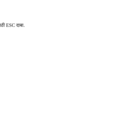
साठी ESC दाबा.