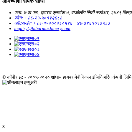
आमच्याशी संपर्क साधा
पत्ता: ७ वा फ्ल., इमारत क्रमांक ७, बाओलोंग सिटी स्क्वेअर, २४४९ जिन्ह
फोन: +८६-२१-५०१९२६८८
व्हॉट्सअ‍ॅप: +८६-१५००००८०५९६ +४४-७९६१०१७५३३
inquiry@hibarmachinery.com
© कॉपीराइट - २००५-२०२० शांघाय हायबर मेकॅनिकल इंजिनिअरिंग कंपनी लिमिटे
x