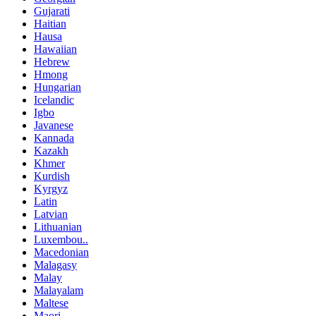
Gujarati
Haitian
Hausa
Hawaiian
Hebrew
Hmong
Hungarian
Icelandic
Igbo
Javanese
Kannada
Kazakh
Khmer
Kurdish
Kyrgyz
Latin
Latvian
Lithuanian
Luxembou..
Macedonian
Malagasy
Malay
Malayalam
Maltese
Maori