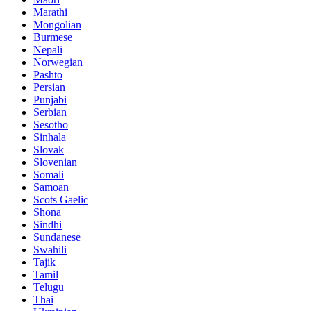
Marathi
Mongolian
Burmese
Nepali
Norwegian
Pashto
Persian
Punjabi
Serbian
Sesotho
Sinhala
Slovak
Slovenian
Somali
Samoan
Scots Gaelic
Shona
Sindhi
Sundanese
Swahili
Tajik
Tamil
Telugu
Thai