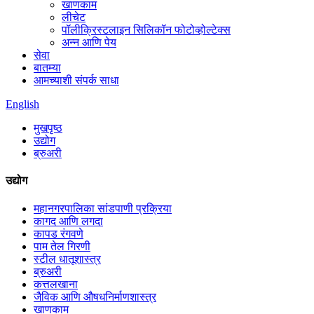
खाणकाम
लीचेट
पॉलीक्रिस्टलाइन सिलिकॉन फोटोव्होल्टेक्स
अन्न आणि पेय
सेवा
बातम्या
आमच्याशी संपर्क साधा
English
मुखपृष्ठ
उद्योग
ब्रुअरी
उद्योग
महानगरपालिका सांडपाणी प्रक्रिया
कागद आणि लगदा
कापड रंगवणे
पाम तेल गिरणी
स्टील धातूशास्त्र
ब्रुअरी
कत्तलखाना
जैविक आणि औषधनिर्माणशास्त्र
खाणकाम