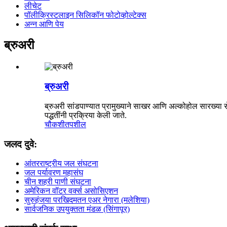
लीचेट
पॉलीक्रिस्टलाइन सिलिकॉन फोटोव्होल्टेक्स
अन्न आणि पेय
ब्रुअरी
ब्रुअरी
ब्रुअरी सांडपाण्यात प्रामुख्याने साखर आणि अल्कोहोल सारख्या 
पद्धतींनी प्रक्रिया केली जाते.
चौकशी
तपशील
जलद दुवे:
आंतरराष्ट्रीय जल संघटना
जल पर्यावरण महासंघ
चीन शहरी पाणी संघटना
अमेरिकन वॉटर वर्क्स असोसिएशन
सुरुहंजया परखिदमतन एअर नेगारा (मलेशिया)
सार्वजनिक उपयुक्तता मंडळ (सिंगापूर)